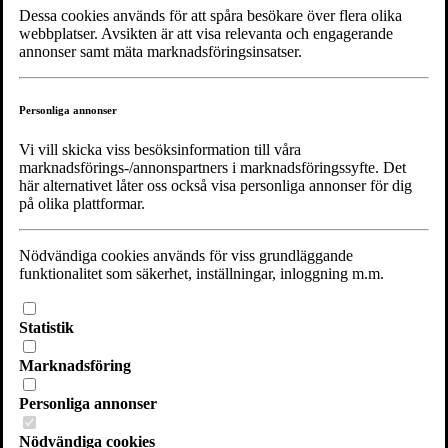
Dessa cookies används för att spåra besökare över flera olika
webbplatser. Avsikten är att visa relevanta och engagerande
Riksförbundet Noaks Ark
annonser samt mäta marknadsföringsinsatser.
Vasagatan 28
111 20 Stockholm
08-700 46 00
Personliga annonser
info@noaksark.org
Vi vill skicka viss besöksinformation till våra
Organisationsnummer Riksförbundet Noaks Ark: 802452–1786
marknadsförings-/annonspartners i marknadsföringssyfte. Det
här alternativet låter oss också visa personliga annonser för dig
på olika plattformar.
Copyright © 2026 Noaks Ark |
Web Master
| All Rights Reserved.
Nödvändiga cookies används för viss grundläggande
Choose language
funktionalitet som säkerhet, inställningar, inloggning m.m.
Statistik
English
Switch to English
Marknadsföring
Swedish
Continue in Swedish
Personliga annonser
Nödvändiga cookies