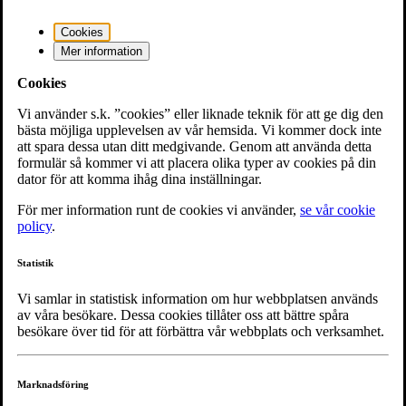
Mosaik - Skåne & Blekinge
Cookies
Mer information
Cookie-inställningar
Cookies
Om oss
Vi använder s.k. ”cookies” eller liknade teknik för att ge dig den
bästa möjliga upplevelsen av vår hemsida. Vi kommer dock inte
Riksförbundet
att spara dessa utan ditt medgivande. Genom att använda detta
Noaks Ark-modellen
formulär så kommer vi att placera olika typer av cookies på din
Historia
dator för att komma ihåg dina inställningar.
Om oss
Personuppgiftspolicy
För mer information runt de cookies vi använder,
se vår cookie
Cookie-policy
policy
.
Statistik
Vad gör noaks ark
Vi samlar in statistisk information om hur webbplatsen används
av våra besökare. Dessa cookies tillåter oss att bättre spåra
Noaks Ark Podden
besökare över tid för att förbättra vår webbplats och verksamhet.
Noaks Ark Youtube
Press & Opinion
Stöd oss
Hivtesta dig
Marknadsföring
Riksförbundet