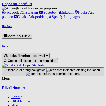
Hoppa till innehållet
Facebook
Instagram
Youtube
LinkedIn
Noaks Ark-
podden
Noaks Ark-podden på Spotify
Languages
Hiv facts
Noaks Ark Direkt
Blogg
Välj lokalförening
Ingen vald
Öppna sökdialog, sök på hemsidan
Startsidan
Öppna eller stäng navigation
Meny
Riksförbundet
För dig
Utbildningar
HIV