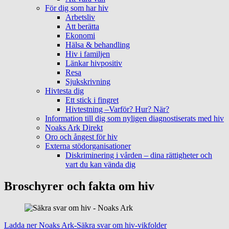
För dig som har hiv
Arbetsliv
Att berätta
Ekonomi
Hälsa & behandling
Hiv i familjen
Länkar hivpositiv
Resa
Sjukskrivning
Hivtesta dig
Ett stick i fingret
Hivtestning –Varför? Hur? När?
Information till dig som nyligen diagnostiserats med hiv
Noaks Ark Direkt
Oro och ångest för hiv
Externa stödorganisationer
Diskriminering i vården – dina rättigheter och
vart du kan vända dig
Broschyrer och fakta om hiv
Ladda ner Noaks Ark-Säkra svar om hiv-vikfolder