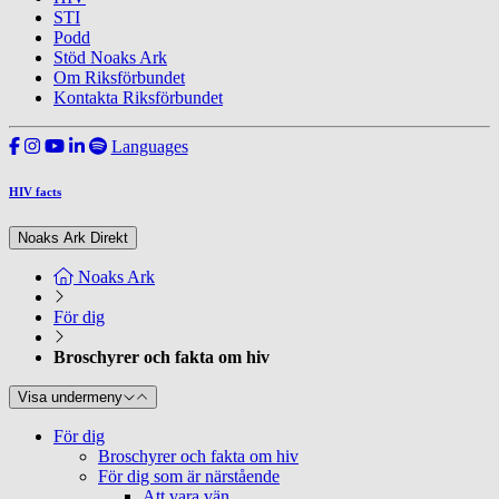
STI
Podd
Stöd Noaks Ark
Om Riksförbundet
Kontakta Riksförbundet
Languages
HIV facts
Noaks Ark Direkt
Noaks Ark
För dig
Broschyrer och fakta om hiv
Visa undermeny
För dig
Broschyrer och fakta om hiv
För dig som är närstående
Att vara vän