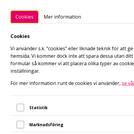
Välj lokalförening
Hoppa till innehållet
Ingen vald
Choose language
Cookies
Mer information
Startsidan
MENY
Öppn
Cookies
English
Switch to English
Vi använder s.k. ”cookies” eller liknade teknik för att 
VISA UNDERMENY
hemsida. Vi kommer dock inte att spara dessa utan di
formulär så kommer vi att placera olika typer av cooki
Swedish
inställningar.
BLOGGEN
Continue in Swedish
För mer information runt de cookies vi använder,
se vå
På vår blogg kan du läsa nyheter,
reportage, porträtt och krönikor om
Statistik
hiv och vår verksamhet.
Marknadsföring