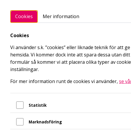
Välj lokalförening
Hoppa till innehållet
Ingen vald
Choose language
Cookies
Mer information
Startsidan
MENY
Öppn
English
Cookies
Switch to English
Vi använder s.k. ”cookies” eller liknade teknik för att 
VISA UNDERMENY
hemsida. Vi kommer dock inte att spara dessa utan di
Swedish
formulär så kommer vi att placera olika typer av cooki
Continue in Swedish
inställningar.
EXTERNA
För mer information runt de cookies vi använder,
se vå
STÖDORGANISATIONER
Statistik
STÖDLINJEN FÖR
STÖDLINJEN FÖR
MÄN
TRANSPERSONER
Marknadsföring
020-80 80 80
020- 55 00 00