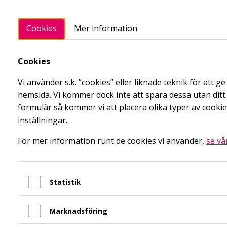
Välj lokalförening
Hoppa till innehållet
Ingen vald
Choose language
Cookies
Mer information
Startsidan
MENY
Öppn
Cookies
English
Switch to English
Vi använder s.k. ”cookies” eller liknade teknik för att 
VISA UNDERMENY
hemsida. Vi kommer dock inte att spara dessa utan di
formulär så kommer vi att placera olika typer av cooki
Swedish
inställningar.
LOGOTYPER
Continue in Swedish
För mer information runt de cookies vi använder,
se vå
Noaks Ark logotyp har levt med organisationen
sedan 2002.
Statistik
Marknadsföring