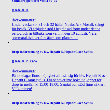
Sommaröppettider: Vecka 30–32
2026-08-10
Återkommande
Under vecka 30, 31 och 32 håller Noaks Ark Mosaik stängt
för besök. Vi erbjuder stöd i begränsad form under denna
period och är tillbaka som vanligt den 10 augusti. Våra
sommaraktiviteter fortsätter som planerat....
Drop-in för testning av hiv, Hepatit B, Hepatit C och Syfilis
2026-08-13, 15:00
Återkommande
På torsdagar finns möjlighet att testa sig för hiv, Hepatit B och
Hepatit C samt syfilis. Du behöver inte boka tid, öppet för
drop-in mellan kl 15.00-18.00. Samtal och stöd finns såklart!
Välkommen!
Drop-in för testning av hiv, Hepatit B, Hepatit C och Syfilis