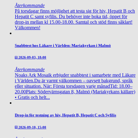
Återkommande
På torsdagar finns möjlighet att testa sig för hiv, Hepatit B och
Hepatit C samt syfilis. Du behöver inte boka tid, öppet för
drop-in mellan kl 15.00-18.00. Samtal och stöd finns såklart!
Välkommen!
Snabbtest hos Läkare i Världen: Mariakyrkan i Malmö
2026-09-03, 18:00
Återkommande
Noaks Ark Mosaik erbjuder snabbtest i samarbete med Läkare
i Världen.Du är varmt välkommen – oavsett bakgrund, språk
eller situation. När: Första torsdagen varje månadTid: 18.00–
20.00Plats: Södervärnsgatan 8, Malmö (Mariakyrkans källare)
• Gratis och helt...
Drop-in för testning av hiv, Hepatit B, Hepatit C och Syfilis
2026-09-10, 15:00