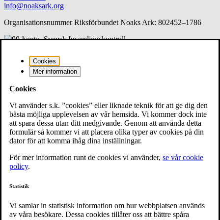
info@noaksark.org
Organisationsnummer Riksförbundet Noaks Ark: 802452–1786
Copyright © 2026 Noaks Ark |
Web Master
| All Rights Reserved.
Cookies
Choose language
Mer information
Cookies
English
Vi använder s.k. ”cookies” eller liknade teknik för att ge dig den
Switch to English
bästa möjliga upplevelsen av vår hemsida. Vi kommer dock inte
att spara dessa utan ditt medgivande. Genom att använda detta
Swedish
formulär så kommer vi att placera olika typer av cookies på din
Continue in Swedish
dator för att komma ihåg dina inställningar.
För mer information runt de cookies vi använder,
se vår cookie
policy
.
Statistik
Vi samlar in statistisk information om hur webbplatsen används
av våra besökare. Dessa cookies tillåter oss att bättre spåra