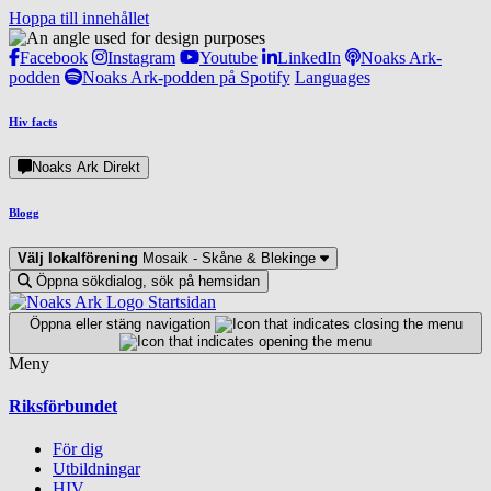
Hoppa till innehållet
Facebook
Instagram
Youtube
LinkedIn
Noaks Ark-
podden
Noaks Ark-podden på Spotify
Languages
Hiv facts
Noaks Ark Direkt
Blogg
Välj lokalförening
Mosaik - Skåne & Blekinge
Öppna sökdialog, sök på hemsidan
Startsidan
Öppna eller stäng navigation
Meny
Riksförbundet
För dig
Utbildningar
HIV