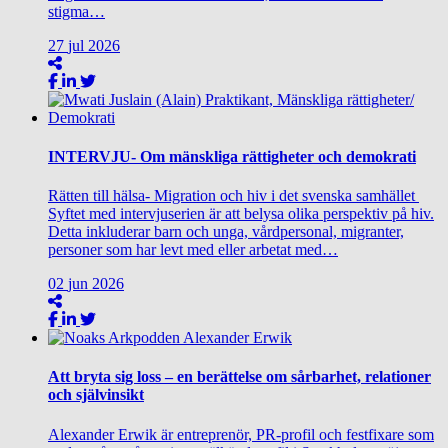
stigma…
27
jul
2026
INTERVJU- Om mänskliga rättigheter och demokrati
Rätten till hälsa- Migration och hiv i det svenska samhället
Syftet med intervjuserien är att belysa olika perspektiv på hiv.
Detta inkluderar barn och unga, vårdpersonal, migranter,
personer som har levt med eller arbetat med…
02
jun
2026
Att bryta sig loss – en berättelse om sårbarhet, relationer
och självinsikt
Alexander Erwik är entreprenör, PR-profil och festfixare som