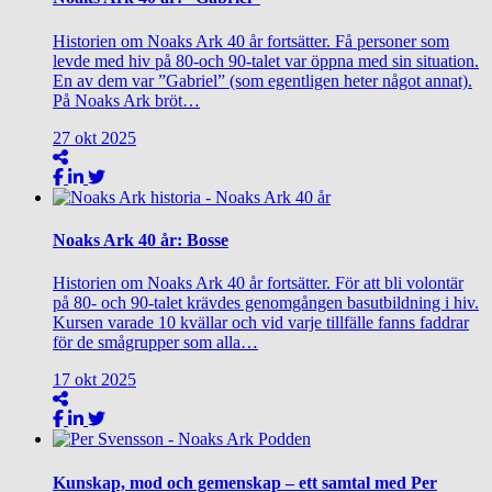
Historien om Noaks Ark 40 år fortsätter. Få personer som
levde med hiv på 80-och 90-talet var öppna med sin situation.
En av dem var ”Gabriel” (som egentligen heter något annat).
På Noaks Ark bröt…
27
okt
2025
Noaks Ark 40 år: Bosse
Historien om Noaks Ark 40 år fortsätter. För att bli volontär
på 80- och 90-talet krävdes genomgången basutbildning i hiv.
Kursen varade 10 kvällar och vid varje tillfälle fanns faddrar
för de smågrupper som alla…
17
okt
2025
Kunskap, mod och gemenskap – ett samtal med Per