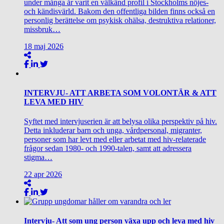
under många år varit en välkänd profil i Stockholms nöjes-
och kändisvärld. Bakom den offentliga bilden finns också en
personlig berättelse om psykisk ohälsa, destruktiva relationer,
missbruk…
18
maj
2026
INTERVJU- ATT ARBETA SOM VOLONTÄR & ATT
LEVA MED HIV
Syftet med intervjuserien är att belysa olika perspektiv på hiv.
Detta inkluderar barn och unga, vårdpersonal, migranter,
personer som har levt med eller arbetat med hiv-relaterade
frågor sedan 1980- och 1990-talen, samt att adressera
stigma…
22
apr
2026
Intervju- Att som ung person växa upp och leva med hiv