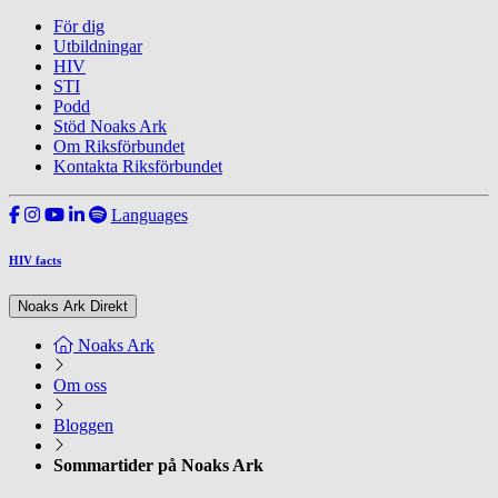
För dig
Utbildningar
HIV
STI
Podd
Stöd Noaks Ark
Om Riksförbundet
Kontakta Riksförbundet
Languages
HIV facts
Noaks Ark Direkt
Noaks Ark
Om oss
Bloggen
Sommartider på Noaks Ark