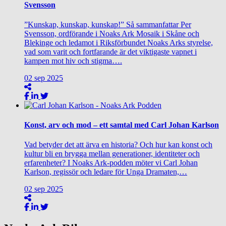
Svensson
”Kunskap, kunskap, kunskap!” Så sammanfattar Per
Svensson, ordförande i Noaks Ark Mosaik i Skåne och
Blekinge och ledamot i Riksförbundet Noaks Arks styrelse,
vad som varit och fortfarande är det viktigaste vapnet i
kampen mot hiv och stigma….
02
sep
2025
Konst, arv och mod – ett samtal med Carl Johan Karlson
Vad betyder det att ärva en historia? Och hur kan konst och
kultur bli en brygga mellan generationer, identiteter och
erfarenheter? I Noaks Ark-podden möter vi Carl Johan
Karlson, regissör och ledare för Unga Dramaten,…
02
sep
2025