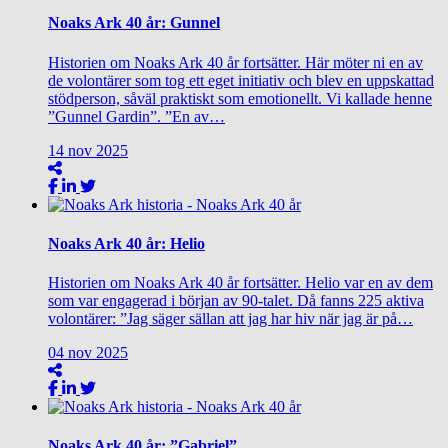
Noaks Ark 40 år: Gunnel
Historien om Noaks Ark 40 år fortsätter. Här möter ni en av
de volontärer som tog ett eget initiativ och blev en uppskattad
stödperson, såväl praktiskt som emotionellt. Vi kallade henne
”Gunnel Gardin”. ”En av…
14
nov
2025
Noaks Ark 40 år: Helio
Historien om Noaks Ark 40 år fortsätter. Helio var en av dem
som var engagerad i början av 90-talet. Då fanns 225 aktiva
volontärer: ”Jag säger sällan att jag har hiv när jag är på…
04
nov
2025
Noaks Ark 40 år: ”Gabriel”