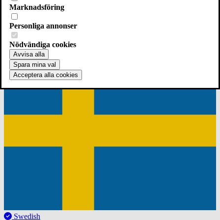
Marknadsföring
Personliga annonser
English
Nödvändiga cookies
Switch to English
Avvisa alla
Spara mina val
Acceptera alla cookies
Swedish