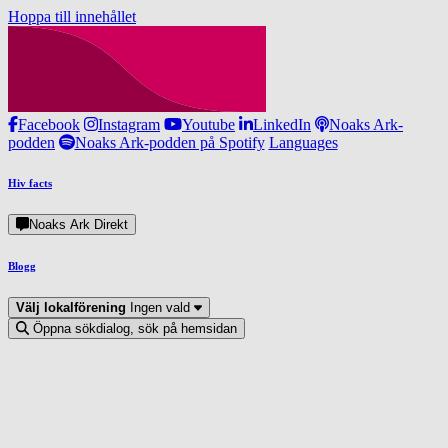
Hoppa till innehållet
Facebook
Instagram
Youtube
LinkedIn
Noaks Ark-
podden
Noaks Ark-podden på Spotify
Languages
Hiv facts
Noaks Ark Direkt
Blogg
Välj lokalförening
Ingen vald
Öppna sökdialog, sök på hemsidan