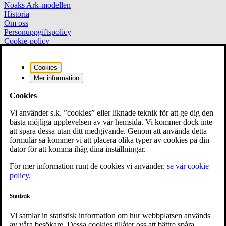
Noaks Ark-modellen
Historia
Om oss
Personuppgiftspolicy
Cookie-policy
Cookies
Vad gör noaks ark
Mer information
Noaks Ark Podden
Cookies
Noaks Ark Youtube
Press & Opinion
Stöd oss
Hivtesta dig
Vi använder s.k. ”cookies” eller liknade teknik för att ge dig den
bästa möjliga upplevelsen av vår hemsida. Vi kommer dock inte
att spara dessa utan ditt medgivande. Genom att använda detta
Riksförbundet
formulär så kommer vi att placera olika typer av cookies på din
dator för att komma ihåg dina inställningar.
Riksförbundet Noaks Ark
För mer information runt de cookies vi använder,
se vår cookie
Vasagatan 28
policy
.
111 20 Stockholm
Statistik
08-700 46 00
info@noaksark.org
Vi samlar in statistisk information om hur webbplatsen används
av våra besökare. Dessa cookies tillåter oss att bättre spåra
Organisationsnummer Riksförbundet Noaks Ark: 802452–1786