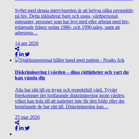
Syftet med denna intervjuserien är att belysa olika perspektiv
på hiv. Detta inkluderar barn och unga, vårdpersonal,
migranter, personer som har levt med eller arbetat med hiv-
relaterade frågor sedan 1980- och 1990-talen, samt att
adressera…
14
apr
2026
Diskriminering i vården – dina rättigheter och vart du
kan vända dig
Alla har rätt till en trygg och respektfull vård. Tyvärr
förekommer det fortfarande diskriminering inom vården,
vilket kan leda till att patienter inte får den hjälp eller det
bemötande de har rätt till. Diskriminering kan…
25
mar
2026