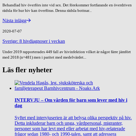
Behandlad hiv överförs inte vid sex. Det förekommer fortfarande en överdriven
rädsla för hur hiv kan överföras. Denna rädsla bottnar...
Nästa inlägg
2020-07-07
Sverige: 8 hivdiagnoser i veckan
Under 2019 rapporterades 449 fall av hivinfektion vilket är något färre jämfört
med 2018 (n=481) men i paritet med medelvärdet...
Läs fler nyheter
INTERVJU – Om vården för barn som lever med hiv i
dag
Syftet med intervjuserien är att belysa olika perspektiv på hiv.
Detta inkluderar barn och unga, vårdpersonal, migranter,
personer som har levt med eller arbetat med hiv-relaterade
frågor sedan 1980- och 1990-talen, samt att adressera