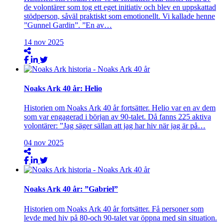
de volontärer som tog ett eget initiativ och blev en uppskattad
stödperson, såväl praktiskt som emotionellt. Vi kallade henne
”Gunnel Gardin”. ”En av…
14
nov
2025
Noaks Ark 40 år: Helio
Historien om Noaks Ark 40 år fortsätter. Helio var en av dem
som var engagerad i början av 90-talet. Då fanns 225 aktiva
volontärer: ”Jag säger sällan att jag har hiv när jag är på…
04
nov
2025
Noaks Ark 40 år: ”Gabriel”
Historien om Noaks Ark 40 år fortsätter. Få personer som
levde med hiv på 80-och 90-talet var öppna med sin situation.