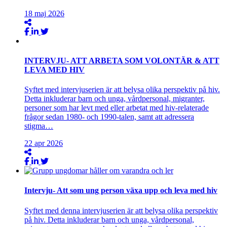
18
maj
2026
INTERVJU- ATT ARBETA SOM VOLONTÄR & ATT
LEVA MED HIV
Syftet med intervjuserien är att belysa olika perspektiv på hiv.
Detta inkluderar barn och unga, vårdpersonal, migranter,
personer som har levt med eller arbetat med hiv-relaterade
frågor sedan 1980- och 1990-talen, samt att adressera
stigma…
22
apr
2026
Intervju- Att som ung person växa upp och leva med hiv
Syftet med denna intervjuserien är att belysa olika perspektiv
på hiv. Detta inkluderar barn och unga, vårdpersonal,