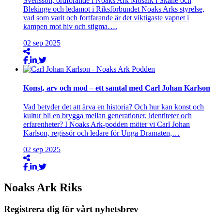
Svensson, ordförande i Noaks Ark Mosaik i Skåne och
Blekinge och ledamot i Riksförbundet Noaks Arks styrelse,
vad som varit och fortfarande är det viktigaste vapnet i
kampen mot hiv och stigma….
02
sep
2025
Konst, arv och mod – ett samtal med Carl Johan Karlson
Vad betyder det att ärva en historia? Och hur kan konst och
kultur bli en brygga mellan generationer, identiteter och
erfarenheter? I Noaks Ark-podden möter vi Carl Johan
Karlson, regissör och ledare för Unga Dramaten,…
02
sep
2025
Noaks Ark Riks
Registrera dig för vårt nyhetsbrev