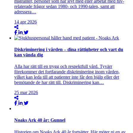
migranter, personer som har levt med eller arbetat med hiv-
relaterade frågor sedan 1980- och 1990-talen, samt att
adressera…
14
apr
2026
Diskriminering i vården – dina rättigheter och vart du
kan vända dig
Alla har rätt till en trygg och respektfull vård. Tyvärr
förekommer det fortfarande diskriminering inom vården,
vilket kan leda till att patienter inte får den hjälp eller det
bemötande de har rätt till. Diskriminering kan…
25
mar
2026
Noaks Ark 40 år: Gunnel
Historien om Noaks Ark 40 år fortsätter. Här möter ni en av