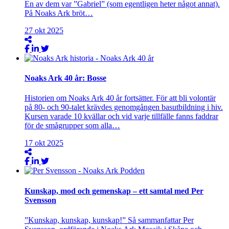
En av dem var ”Gabriel” (som egentligen heter något annat).
På Noaks Ark bröt…
27
okt
2025
Noaks Ark 40 år: Bosse
Historien om Noaks Ark 40 år fortsätter. För att bli volontär
på 80- och 90-talet krävdes genomgången basutbildning i hiv.
Kursen varade 10 kvällar och vid varje tillfälle fanns faddrar
för de smågrupper som alla…
17
okt
2025
Kunskap, mod och gemenskap – ett samtal med Per
Svensson
”Kunskap, kunskap, kunskap!” Så sammanfattar Per