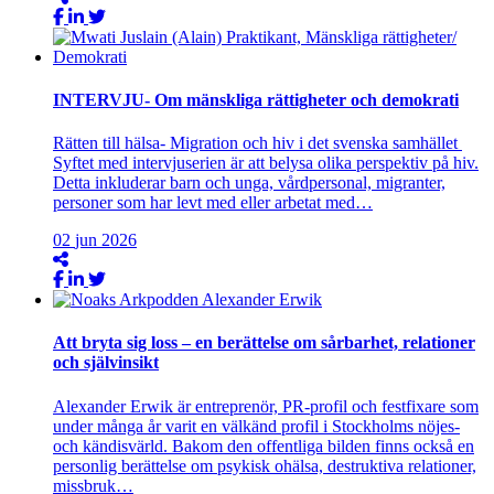
INTERVJU- Om mänskliga rättigheter och demokrati
Rätten till hälsa- Migration och hiv i det svenska samhället
Syftet med intervjuserien är att belysa olika perspektiv på hiv.
Detta inkluderar barn och unga, vårdpersonal, migranter,
personer som har levt med eller arbetat med…
02
jun
2026
Att bryta sig loss – en berättelse om sårbarhet, relationer
och självinsikt
Alexander Erwik är entreprenör, PR-profil och festfixare som
under många år varit en välkänd profil i Stockholms nöjes-
och kändisvärld. Bakom den offentliga bilden finns också en
personlig berättelse om psykisk ohälsa, destruktiva relationer,
missbruk…