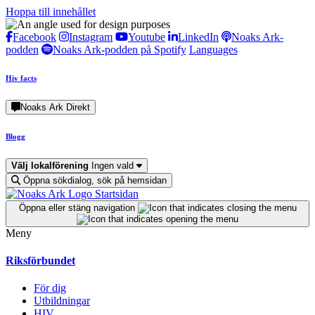
Hoppa till innehållet
Facebook
Instagram
Youtube
LinkedIn
Noaks Ark-
podden
Noaks Ark-podden på Spotify
Languages
Hiv facts
Noaks Ark Direkt
Blogg
Välj lokalförening
Ingen vald
Öppna sökdialog, sök på hemsidan
Startsidan
Öppna eller stäng navigation
Meny
Riksförbundet
För dig
Utbildningar
HIV