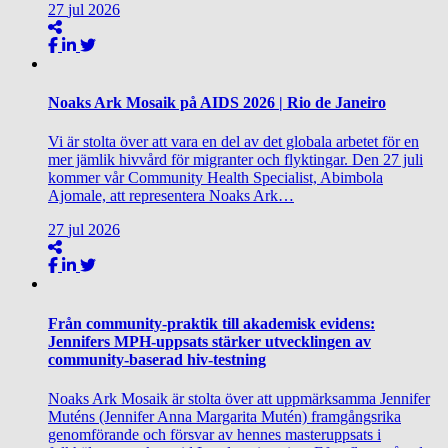
27
jul
2026
Noaks Ark Mosaik på AIDS 2026 | Rio de Janeiro
Vi är stolta över att vara en del av det globala arbetet för en
mer jämlik hivvård för migranter och flyktingar. Den 27 juli
kommer vår Community Health Specialist, Abimbola
Ajomale, att representera Noaks Ark…
27
jul
2026
Från community‑praktik till akademisk evidens:
Jennifers MPH‑uppsats stärker utvecklingen av
community‑baserad hiv‑testning
Noaks Ark Mosaik är stolta över att uppmärksamma Jennifer
Muténs (Jennifer Anna Margarita Mutén) framgångsrika
genomförande och försvar av hennes masteruppsats i