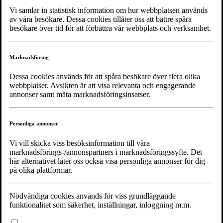
Vi samlar in statistisk information om hur webbplatsen används
För dig
av våra besökare. Dessa cookies tillåter oss att bättre spåra
Utbildningar
besökare över tid för att förbättra vår webbplats och verksamhet.
HIV
STI
Podd
Stöd Noaks Ark
Marknadsföring
Om Riksförbundet
Kontakta Riksförbundet
Dessa cookies används för att spåra besökare över flera olika
webbplatser. Avsikten är att visa relevanta och engagerande
Min lokalförening
Noaks Ark Mosaik - Skåne & Blekinge
annonser samt mäta marknadsföringsinsatser.
Nyheter
Personliga annonser
Kalender
Projekt
Vi vill skicka viss besöksinformation till våra
Leva med hiv
marknadsförings-/annonspartners i marknadsföringssyfte. Det
Testa dig här!
här alternativet låter oss också visa personliga annonser för dig
Om oss
på olika plattformar.
Languages
Nödvändiga cookies används för viss grundläggande
funktionalitet som säkerhet, inställningar, inloggning m.m.
HIV facts