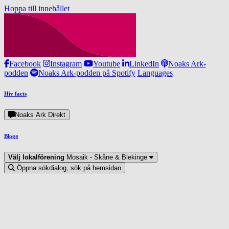
Hoppa till innehållet
Facebook
Instagram
Youtube
LinkedIn
Noaks Ark-
podden
Noaks Ark-podden på Spotify
Languages
Hiv facts
Noaks Ark Direkt
Blogg
Välj lokalförening
Mosaik - Skåne & Blekinge
Öppna sökdialog, sök på hemsidan