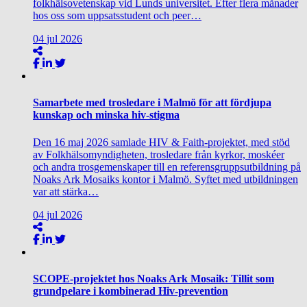
folkhälsovetenskap vid Lunds universitet. Efter flera månader
hos oss som uppsatsstudent och peer…
04
jul
2026
Samarbete med trosledare i Malmö för att fördjupa
kunskap och minska hiv‑stigma
Den 16 maj 2026 samlade HIV & Faith‑projektet, med stöd
av Folkhälsomyndigheten, trosledare från kyrkor, moskéer
och andra trosgemenskaper till en referensgruppsutbildning på
Noaks Ark Mosaiks kontor i Malmö. Syftet med utbildningen
var att stärka…
04
jul
2026
SCOPE‑projektet hos Noaks Ark Mosaik: Tillit som
grundpelare i kombinerad Hiv‑prevention