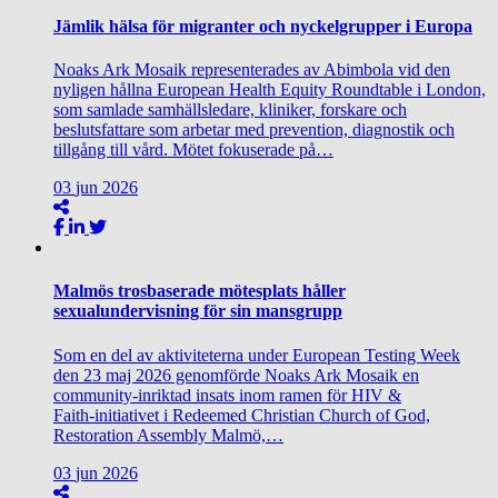
Jämlik hälsa för migranter och nyckelgrupper i Europa
Noaks Ark Mosaik representerades av Abimbola vid den
nyligen hållna European Health Equity Roundtable i London,
som samlade samhällsledare, kliniker, forskare och
beslutsfattare som arbetar med prevention, diagnostik och
tillgång till vård. Mötet fokuserade på…
03
jun
2026
Malmös trosbaserade mötesplats håller
sexualundervisning för sin mansgrupp
Som en del av aktiviteterna under European Testing Week
den 23 maj 2026 genomförde Noaks Ark Mosaik en
community‑inriktad insats inom ramen för HIV &
Faith‑initiativet i Redeemed Christian Church of God,
Restoration Assembly Malmö,…
03
jun
2026