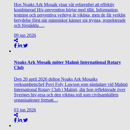
Hos Noaks Ark Mosaik visar vår erfarenhet att effektiv
kombinerad Hiv‑prevention börjar med tillit. Information,
testning och preventiva verktyg är viktiga, men de får verklig
betydelse först när människor känner sig trygga, respekterade
och förstådda….
09
jun
2026
Noaks Ark Mosaik möter Malmö International Rotary
Club
Den 20 april 2026 deltog Noaks Ark Mosaiks
verksamhetschef Povi Foly Lawson som gästtalare vid Malmö
International Rotary Club i Malmö, där hon reflekterade över
Sveriges hiv‑resa och den viktiga roll som civilsamhällets
organisationer fortsatt…
03
jun
2026