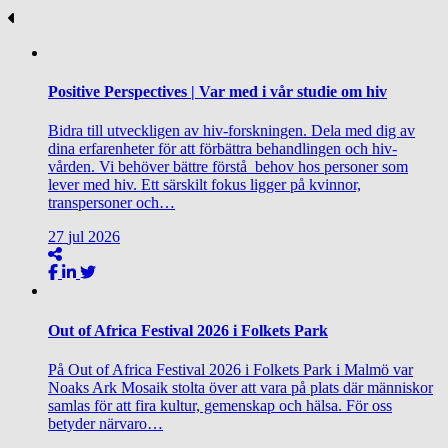
Positive Perspectives | Var med i vår studie om hiv
Bidra till utveckligen av hiv-forskningen. Dela med dig av
dina erfarenheter för att förbättra behandlingen och hiv-
vården. Vi behöver bättre förstå behov hos personer som
lever med hiv. Ett särskilt fokus ligger på kvinnor,
transpersoner och…
27
jul
2026
Out of Africa Festival 2026 i Folkets Park
På Out of Africa Festival 2026 i Folkets Park i Malmö var
Noaks Ark Mosaik stolta över att vara på plats där människor
samlas för att fira kultur, gemenskap och hälsa. För oss
betyder närvaro…