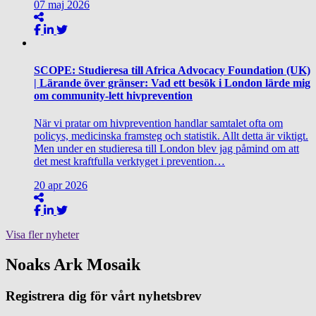
07
maj
2026
SCOPE: Studieresa till Africa Advocacy Foundation (UK)
| Lärande över gränser: Vad ett besök i London lärde mig
om community-lett hivprevention
När vi pratar om hivprevention handlar samtalet ofta om
policys, medicinska framsteg och statistik. Allt detta är viktigt.
Men under en studieresa till London blev jag påmind om att
det mest kraftfulla verktyget i prevention…
20
apr
2026
Visa fler nyheter
Noaks Ark Mosaik
Registrera dig för vårt nyhetsbrev