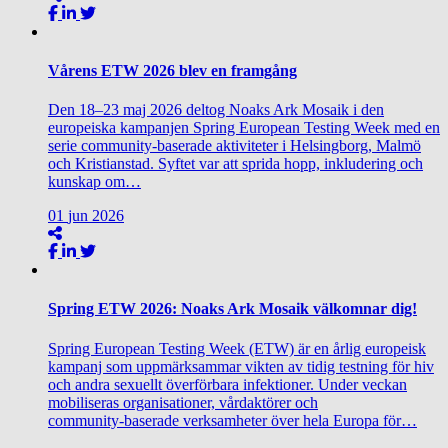
Vårens ETW 2026 blev en framgång
Den 18–23 maj 2026 deltog Noaks Ark Mosaik i den
europeiska kampanjen Spring European Testing Week med en
serie community‑baserade aktiviteter i Helsingborg, Malmö
och Kristianstad. Syftet var att sprida hopp, inkludering och
kunskap om…
01
jun
2026
Spring ETW 2026: Noaks Ark Mosaik välkomnar dig!
Spring European Testing Week (ETW) är en årlig europeisk
kampanj som uppmärksammar vikten av tidig testning för hiv
och andra sexuellt överförbara infektioner. Under veckan
mobiliseras organisationer, vårdaktörer och
community‑baserade verksamheter över hela Europa för…