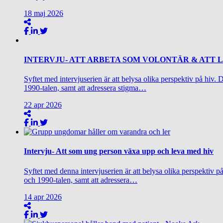
18
maj
2026
INTERVJU- ATT ARBETA SOM VOLONTÄR & ATT 
Syftet med intervjuserien är att belysa olika perspektiv på hiv.
1990-talen, samt att adressera stigma…
22
apr
2026
Intervju- Att som ung person växa upp och leva med hiv
Syftet med denna intervjuserien är att belysa olika perspektiv p
och 1990-talen, samt att adressera…
14
apr
2026