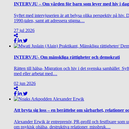
INTERVJU – Om vården för barn som lever med hiv i dag
Syftet med intervjuserien är att belysa olika perspektiv på hiv.
1990-talen, samt att adressera stigma…
27
jul
2026
INTERVJU- Om mänskliga rättigheter och demokrati
Rätten till hälsa- Migration och hiv i det svenska samhället Syf
med eller arbetat med…
02
jun
2026
Att bryta sig loss – en berättelse om sårbarhet, relationer oc
Alexander Erwik är entreprenör, PR-profil och festfixare som u
om psykisk ohälsa, destruktiva relationer, missbruk…