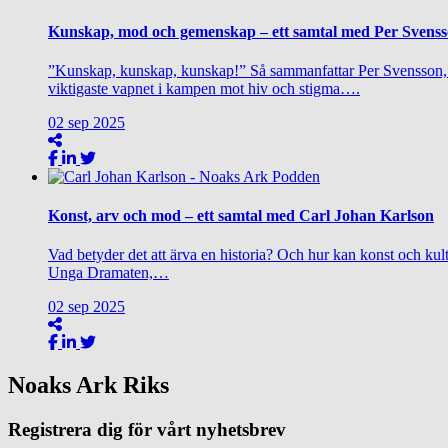
Kunskap, mod och gemenskap – ett samtal med Per Svens
”Kunskap, kunskap, kunskap!” Så sammanfattar Per Svensson, o
viktigaste vapnet i kampen mot hiv och stigma….
02
sep
2025
Konst, arv och mod – ett samtal med Carl Johan Karlson
Vad betyder det att ärva en historia? Och hur kan konst och kul
Unga Dramaten,…
02
sep
2025
Noaks Ark Riks
Registrera dig för vårt nyhetsbrev