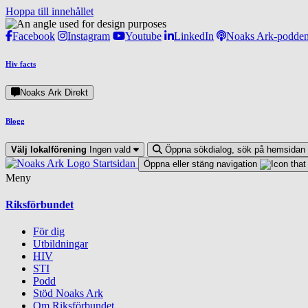
Hoppa till innehållet
Facebook
Instagram
Youtube
LinkedIn
Noaks Ark-podde
Hiv facts
Noaks Ark Direkt
Blogg
Välj lokalförening
Ingen vald
Öppna sökdialog, sök på hemsidan
Startsidan
Öppna eller stäng navigation
Meny
Riksförbundet
För dig
Utbildningar
HIV
STI
Podd
Stöd Noaks Ark
Om Riksförbundet