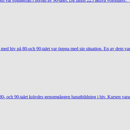
m var engagerad i början av 90-talet. Då fanns 225 aktiva volontärer: ”J
e med hiv på 80-och 90-talet var öppna med sin situation. En av dem v
 80- och 90-talet krävdes genomgången basutbildning i hiv. Kursen varad