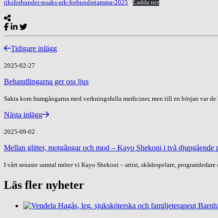
riksforbundet-noaks-ark-forbundsstamma-2025
Ladda ner
Tidigare inlägg
2025-02-27
Behandlingarna ger oss ljus
Sakta kom framgångarna med verkningsfulla mediciner, men till en början var de b
Nästa inlägg
2025-09-02
Mellan glitter, motgångar och mod – Kayo Shekoni i två djupgående 
I vårt senaste samtal möter vi Kayo Shekoni – artist, skådespelare, programledare 
Läs fler nyheter