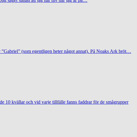
ag säger sällan att jag har hiv när jag är på…
ar ”Gabriel” (som egentligen heter något annat). På Noaks Ark bröt…
e 10 kvällar och vid varje tillfälle fanns faddrar för de smågrupper