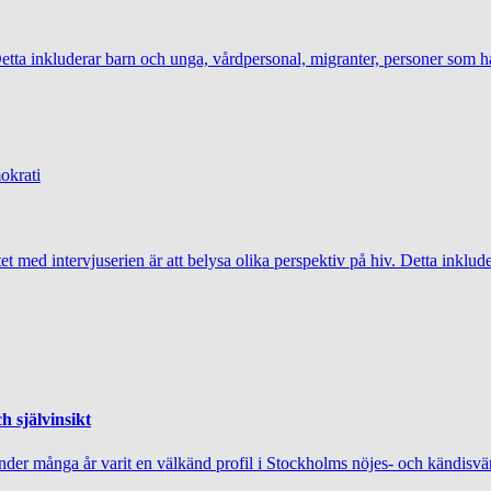
 Detta inkluderar barn och unga, vårdpersonal, migranter, personer som h
tet med intervjuserien är att belysa olika perspektiv på hiv. Detta inklu
h självinsikt
nder många år varit en välkänd profil i Stockholms nöjes- och kändisvär