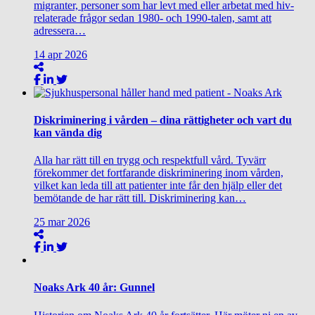
migranter, personer som har levt med eller arbetat med hiv-
relaterade frågor sedan 1980- och 1990-talen, samt att
adressera…
14
apr
2026
Diskriminering i vården – dina rättigheter och vart du
kan vända dig
Alla har rätt till en trygg och respektfull vård. Tyvärr
förekommer det fortfarande diskriminering inom vården,
vilket kan leda till att patienter inte får den hjälp eller det
bemötande de har rätt till. Diskriminering kan…
25
mar
2026
Noaks Ark 40 år: Gunnel