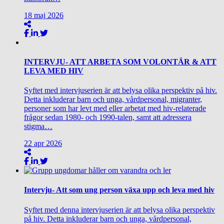
18
maj
2026
INTERVJU- ATT ARBETA SOM VOLONTÄR & ATT
LEVA MED HIV
Syftet med intervjuserien är att belysa olika perspektiv på hiv.
Detta inkluderar barn och unga, vårdpersonal, migranter,
personer som har levt med eller arbetat med hiv-relaterade
frågor sedan 1980- och 1990-talen, samt att adressera
stigma…
22
apr
2026
Intervju- Att som ung person växa upp och leva med hiv
Syftet med denna intervjuserien är att belysa olika perspektiv
på hiv. Detta inkluderar barn och unga, vårdpersonal,