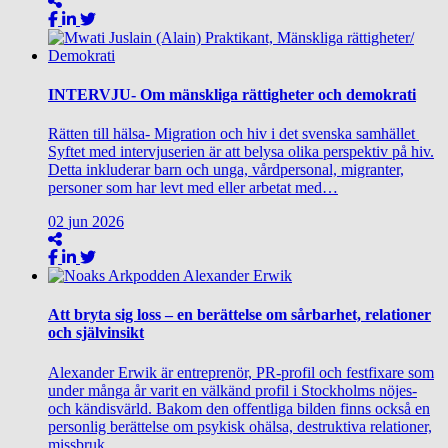
INTERVJU- Om mänskliga rättigheter och demokrati
Rätten till hälsa- Migration och hiv i det svenska samhället
Syftet med intervjuserien är att belysa olika perspektiv på hiv.
Detta inkluderar barn och unga, vårdpersonal, migranter,
personer som har levt med eller arbetat med…
02
jun
2026
Att bryta sig loss – en berättelse om sårbarhet, relationer
och självinsikt
Alexander Erwik är entreprenör, PR-profil och festfixare som
under många år varit en välkänd profil i Stockholms nöjes-
och kändisvärld. Bakom den offentliga bilden finns också en
personlig berättelse om psykisk ohälsa, destruktiva relationer,
missbruk…