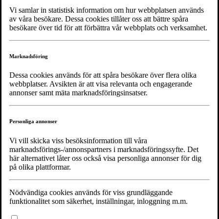
Nytt avsnitt av Noaks Ark-podden
Vi samlar in statistisk information om hur webbplatsen används
av våra besökare. Dessa cookies tillåter oss att bättre spåra
Spridningen av corona ser väldigt olika ut i världen, liksom i vårt
besökare över tid för att förbättra vår webbplats och verksamhet.
avlånga land. Smittskyddsläkare Anders Nystedt från Region
Norrbotten intervjuas på telefon om olika strategier för att hindra
smittspridning, flockimmunitet, vårdresurser och om personer som
Marknadsföring
lever med hiv behöver tänka på något särskilt.
Jukka Aminoff intervjuar.
Dessa cookies används för att spåra besökare över flera olika
Lyssna här.
webbplatser. Avsikten är att visa relevanta och engagerande
annonser samt mäta marknadsföringsinsatser.
(Pressbild: Anders Alm)
Personliga annonser
Vi vill skicka viss besöksinformation till våra
Tidigare inlägg
marknadsförings-/annonspartners i marknadsföringssyfte. Det
här alternativet låter oss också visa personliga annonser för dig
2020-04-16
på olika plattformar.
Magnus Gisslén: ”Ingen ökad risk för corona för personer med hiv”
Nödvändiga cookies används för viss grundläggande
Påverkas hivvården av det ökade antalet coronapatienter? Vad kan man utläsa
funktionalitet som säkerhet, inställningar, inloggning m.m.
av de data som kommit från Italien och Wuhan...