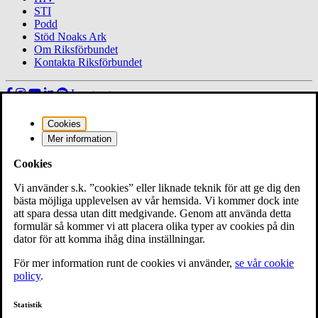
STI
Podd
Stöd Noaks Ark
Om Riksförbundet
Kontakta Riksförbundet
Languages
HIV facts
Cookies
Mer information
Noaks Ark Direkt
Cookies
Noaks Ark
Vi använder s.k. ”cookies” eller liknade teknik för att ge dig den
bästa möjliga upplevelsen av vår hemsida. Vi kommer dock inte
Om oss
att spara dessa utan ditt medgivande. Genom att använda detta
formulär så kommer vi att placera olika typer av cookies på din
Bloggen
dator för att komma ihåg dina inställningar.
Nytt avsnitt av Noaks Ark-podden
För mer information runt de cookies vi använder,
se vår cookie
policy
.
21
apr
2020
Statistik