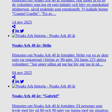
Historien om Noaks Ark 40 år fortsätter. Här möter ni en av
de volontärer som tog ett eget initiativ och blev en uppskattad
stödperson, såväl praktiskt som emotionellt. Vi kallade henne
”Gunnel Gardin”. ”En av…
14
nov
2025
Noaks Ark 40 år: Helio
Historien om Noaks Ark 40 år fortsätter. Helio var en av dem
som var engagerad i början av 90-talet. Då fanns 225 aktiva
volontärer: ”Jag säger sällan att jag har hiv när jag är på…
04
nov
2025
Noaks Ark 40 år: ”Gabriel”
Historien om Noaks Ark 40 år fortsätter. Få personer som
levde med hiv på 80-och 90-talet var öppna med sin situation.