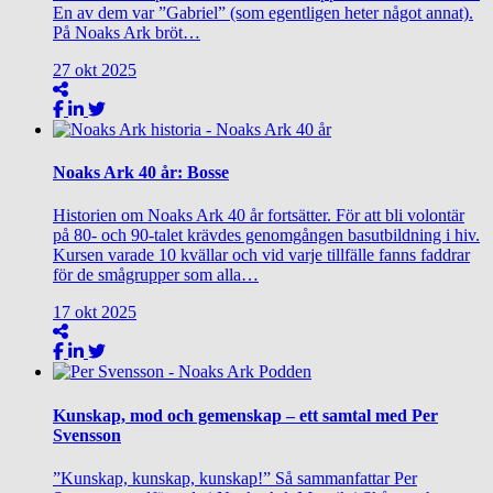
En av dem var ”Gabriel” (som egentligen heter något annat).
På Noaks Ark bröt…
27
okt
2025
Noaks Ark 40 år: Bosse
Historien om Noaks Ark 40 år fortsätter. För att bli volontär
på 80- och 90-talet krävdes genomgången basutbildning i hiv.
Kursen varade 10 kvällar och vid varje tillfälle fanns faddrar
för de smågrupper som alla…
17
okt
2025
Kunskap, mod och gemenskap – ett samtal med Per
Svensson
”Kunskap, kunskap, kunskap!” Så sammanfattar Per