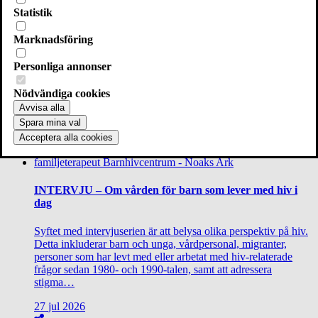
Nästa inlägg
Statistik
2020-04-23
Marknadsföring
Inger Forsgren tilldelas Guldarken
Personliga annonser
Hon har gett röst åt kvinnor med hiv, personer som injicerar droger och lever
med hiv och på senare tid...
Nödvändiga cookies
Avvisa alla
Läs fler nyheter
Spara mina val
Acceptera alla cookies
INTERVJU – Om vården för barn som lever med hiv i
dag
Syftet med intervjuserien är att belysa olika perspektiv på hiv.
Detta inkluderar barn och unga, vårdpersonal, migranter,
personer som har levt med eller arbetat med hiv-relaterade
frågor sedan 1980- och 1990-talen, samt att adressera
stigma…
27
jul
2026