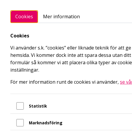
Välj lokalförening
Hoppa till innehållet
Mosaik - Skåne & Blekinge
Choose language
Cookies
Mer information
Startsidan
MENY
Öppn
Cookies
English
Switch to English
 under tiden. Vi är tillbaka 10/08.
Läs mer här
Vi använder s.k. ”cookies” eller liknade teknik för att 
hemsida. Vi kommer dock inte att spara dessa utan di
formulär så kommer vi att placera olika typer av cooki
Swedish
inställningar.
Continue in Swedish
För mer information runt de cookies vi använder,
se vå
Statistik
Marknadsföring