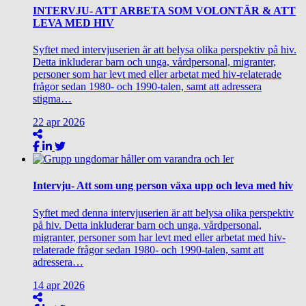
INTERVJU- ATT ARBETA SOM VOLONTÄR & ATT
LEVA MED HIV
Syftet med intervjuserien är att belysa olika perspektiv på hiv.
Detta inkluderar barn och unga, vårdpersonal, migranter,
personer som har levt med eller arbetat med hiv-relaterade
frågor sedan 1980- och 1990-talen, samt att adressera
stigma…
22
apr
2026
Intervju- Att som ung person växa upp och leva med hiv
Syftet med denna intervjuserien är att belysa olika perspektiv
på hiv. Detta inkluderar barn och unga, vårdpersonal,
migranter, personer som har levt med eller arbetat med hiv-
relaterade frågor sedan 1980- och 1990-talen, samt att
adressera…
14
apr
2026