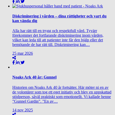
Diskriminering i vården – dina rättigheter och vart du
kan vända dig
Alla har rätt till en trygg och respektfull vård. Tyvärr
förekommer det fortfarande diskriminering inom vården,
vilket kan leda till att patienter inte får den hjälp eller det
bemötande de har rätt till. Diskriminering kan…
25
mar
2026
Noaks Ark 40 år: Gunnel
Historien om Noaks Ark 40 år fortsätter. Här möter ni en av
de volontärer som tog ett eget initiativ och blev en uppskattad
stödperson, såväl praktiskt som emotionellt. Vi kallade henne
”Gunnel Gardin”. ”En av…
14
nov
2025