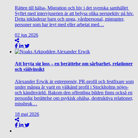
Rätten till hälsa- Migration och hiv i det svenska samhället
Syftet med intervjuserien är att belysa olika perspektiv på hiv.
Detta inkluderar barn och unga, vårdpersonal, migranter,
personer som har levt med eller arbetat med…
02
jun
2026
Att bryta sig loss – en berättelse om sårbarhet, relationer
och självinsikt
Alexander Erwik är entreprenör, PR-profil och festfixare som
under många år varit en välkänd profil i Stockholms nöjes-
och kändisvärld. Bakom den offentliga bilden finns också en
personlig berättelse om psykisk ohälsa, destruktiva relationer,
missbruk…
18
maj
2026