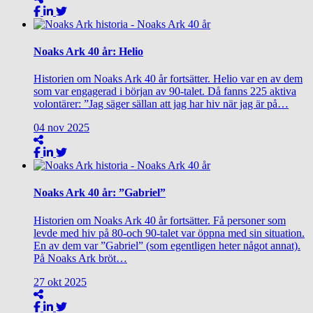
Noaks Ark 40 år: Helio
Historien om Noaks Ark 40 år fortsätter. Helio var en av dem
som var engagerad i början av 90-talet. Då fanns 225 aktiva
volontärer: ”Jag säger sällan att jag har hiv när jag är på…
04
nov
2025
Noaks Ark 40 år: ”Gabriel”
Historien om Noaks Ark 40 år fortsätter. Få personer som
levde med hiv på 80-och 90-talet var öppna med sin situation.
En av dem var ”Gabriel” (som egentligen heter något annat).
På Noaks Ark bröt…
27
okt
2025