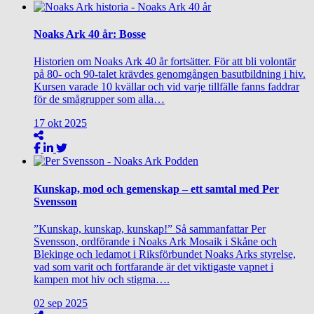
Noaks Ark 40 år: Bosse
Historien om Noaks Ark 40 år fortsätter. För att bli volontär
på 80- och 90-talet krävdes genomgången basutbildning i hiv.
Kursen varade 10 kvällar och vid varje tillfälle fanns faddrar
för de smågrupper som alla…
17
okt
2025
Kunskap, mod och gemenskap – ett samtal med Per
Svensson
”Kunskap, kunskap, kunskap!” Så sammanfattar Per
Svensson, ordförande i Noaks Ark Mosaik i Skåne och
Blekinge och ledamot i Riksförbundet Noaks Arks styrelse,
vad som varit och fortfarande är det viktigaste vapnet i
kampen mot hiv och stigma….
02
sep
2025