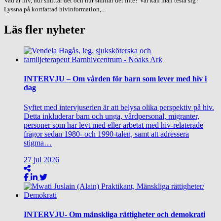
Vad är hiv, hur smittar det och hur smittar det inte? Var kan man testa sig?
Lyssna på kortfattad hivinformation,...
Läs fler nyheter
INTERVJU – Om vården för barn som lever med hiv i
dag
Syftet med intervjuserien är att belysa olika perspektiv på hiv.
Detta inkluderar barn och unga, vårdpersonal, migranter,
personer som har levt med eller arbetat med hiv-relaterade
frågor sedan 1980- och 1990-talen, samt att adressera
stigma…
27
jul
2026
INTERVJU- Om mänskliga rättigheter och demokrati