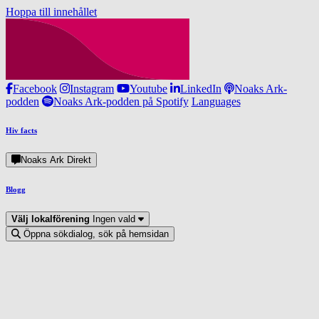
Hoppa till innehållet
Facebook
Instagram
Youtube
LinkedIn
Noaks Ark-
podden
Noaks Ark-podden på Spotify
Languages
Hiv facts
Noaks Ark Direkt
Blogg
Välj lokalförening
Ingen vald
Öppna sökdialog, sök på hemsidan