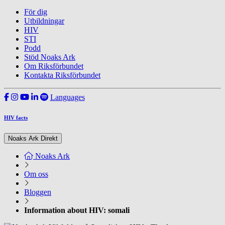
För dig
Utbildningar
HIV
STI
Podd
Stöd Noaks Ark
Om Riksförbundet
Kontakta Riksförbundet
Languages
HIV facts
Noaks Ark Direkt
Noaks Ark
Om oss
Bloggen
Information about HIV: somali