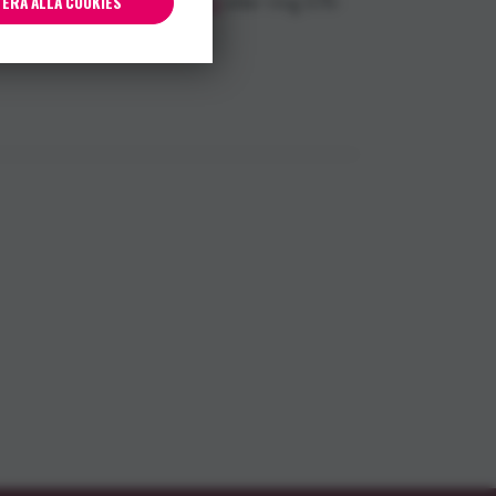
a
evy.tzanos@noaksark.org
eller ring 070-
ERA ALLA COOKIES