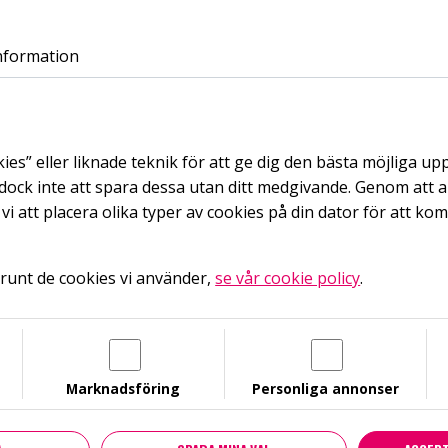
Languages
Facebook
Instagram
Youtube
LinkedIn
Noaks Ark-podden
Noaks Ark-podden på Spotify
Hiv facts
nformation
Choose language
UTBILDNINGAR
HIV
STI
PODD
STÖD NOAKS AR
English
kies” eller liknade teknik för att ge dig den bästa möjliga up
Switch to English
ock inte att spara dessa utan ditt medgivande. Genom att 
i att placera olika typer av cookies på din dator för att ko
Swedish
dlemsmöte 21 februari
Continue in Swedish
runt de cookies vi använder,
se vår cookie policy
.
 21 FEBRUARI
Marknadsföring
Personliga annonser
rainsatt medlemsmöte med förevändning att godkänna de nya