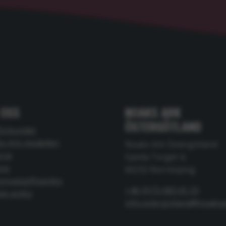
 OSS
NOAKS ARK
ÖSTERGÖTLAND
förbundet
s Ark-modellen
Noaks Ark Östergötland
oria
Gamla Torget 4,
oss
60232 Norrköping
onuppgiftspolicy
+46 (0)73-683 65 33
ie-policy
info.ostergotland@noaksa