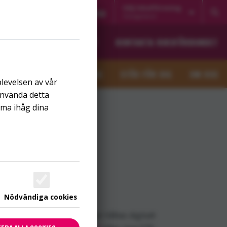
Välj lokalförening
Noaks Ark Direkt
Blogg
Östergötland
K
OM RIKSFÖRBUNDET
KONTAKTA RIKSFÖRBUNDET
HIVTEST
PÅ GÅNG
STÖD FÖR DIG
OM OSS
plevelsen av vår
använda detta
mma ihåg dina
Nödvändiga cookies
 stadgarna. Mötet kommer hållas digitalt