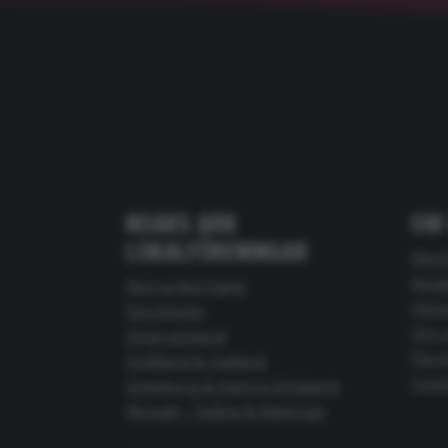
NOAKS ARK
OM
LOKALFÖRENINGAR
Riks
Noak
Norra Norrland
Hist
Stockholm
Om 
Östergötland
Pers
Småland & Halland
Cook
Göteborg & Västra Götaland
Mosaik - Skåne & Blekinge