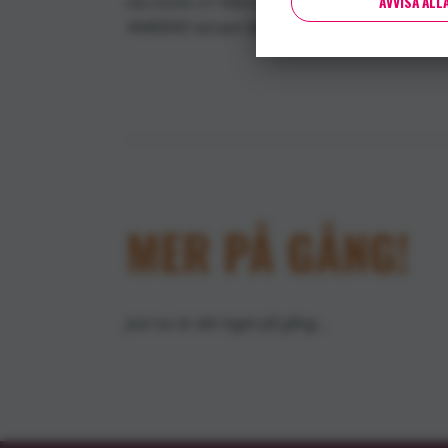
via zoom 21 februari kl.18:30. Vill du med
AVVISA ALL
4445843 senast den 20 februari.
MER PÅ GÅNG!
Just nu är det inget på gång...