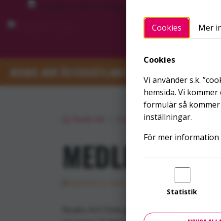
Hoppa till innehållet
Cookies
Mer i
Startsidan
FÖR DIG
Cookies
NOAKS ARK ÖSTERGÖTLAND
Vi använder s.k. ”coo
hemsida. Vi kommer d
formulär så kommer v
inställningar.
Noaks Ark
Östergötland
På gång
Me
För mer information 
MEDLEMSMÖTE
2023-02-21 18:30
Statistik
Noaks Ark Östergötland bjuder in till ext