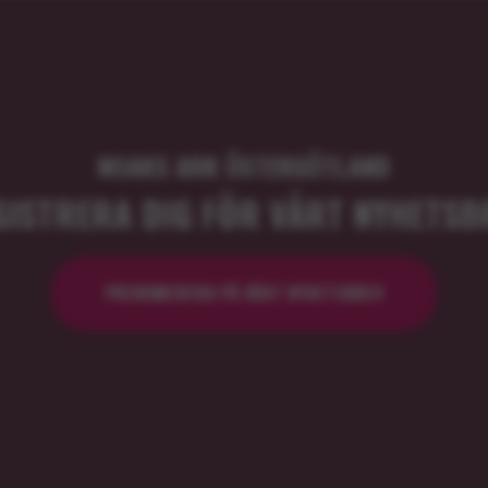
NOAKS ARK ÖSTERGÖTLAND
GISTRERA DIG FÖR VÅRT NYHETSB
PRENUMERERA PÅ VÅRT NYHETSBREV