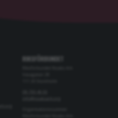
RIKSFÖRBUNDET
Riksförbundet Noaks Ark
Vasagatan 28
111 20 Stockholm
08-700 46 00
info@noaksark.org
rk.org
Organisationsnummer
Riksförbundet Noaks Ark: