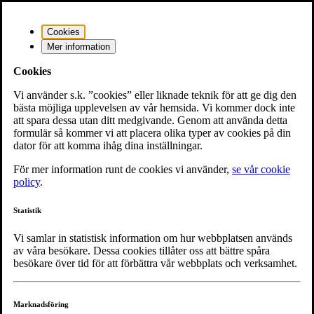
Hoppa till innehållet
Cookies
Facebook
Instagram
Youtube
LinkedIn
Noaks Ark-
Mer information
podden
Noaks Ark-podden på Spotify
Languages
Cookies
Hiv facts
Vi använder s.k. ”cookies” eller liknade teknik för att ge dig den
Noaks Ark Direkt
bästa möjliga upplevelsen av vår hemsida. Vi kommer dock inte
att spara dessa utan ditt medgivande. Genom att använda detta
formulär så kommer vi att placera olika typer av cookies på din
Blogg
dator för att komma ihåg dina inställningar.
Välj lokalförening
Mosaik - Skåne & Blekinge
För mer information runt de cookies vi använder,
se vår cookie
Öppna sökdialog, sök på hemsidan
policy
.
Startsidan
Öppna eller stäng navigation
Statistik
Vi samlar in statistisk information om hur webbplatsen används
av våra besökare. Dessa cookies tillåter oss att bättre spåra
besökare över tid för att förbättra vår webbplats och verksamhet.
Marknadsföring