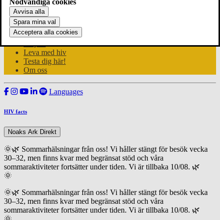
Nödvändiga cookies
Avvisa alla
Spara mina val
Nyheter
Acceptera alla cookies
Kalender
Projekt
Leva med hiv
Testa dig här!
Om oss
Languages
HIV facts
Noaks Ark Direkt
🌞🌿 Sommarhälsningar från oss! Vi håller stängt för besök vecka
30–32, men finns kvar med begränsat stöd och våra
sommaraktiviteter fortsätter under tiden. Vi är tillbaka 10/08. 🌿
🌞
Läs mer här
🌞🌿 Sommarhälsningar från oss! Vi håller stängt för besök vecka
30–32, men finns kvar med begränsat stöd och våra
sommaraktiviteter fortsätter under tiden. Vi är tillbaka 10/08. 🌿
🌞
Läs mer här