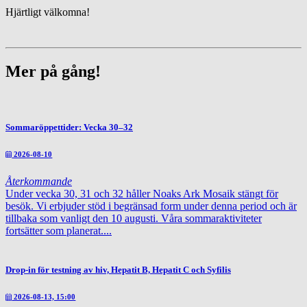
Hjärtligt välkomna!
Mer på gång!
Sommaröppettider: Vecka 30–32
2026-08-10
Återkommande
Under vecka 30, 31 och 32 håller Noaks Ark Mosaik stängt för
besök. Vi erbjuder stöd i begränsad form under denna period och är
tillbaka som vanligt den 10 augusti. Våra sommaraktiviteter
fortsätter som planerat....
Drop-in för testning av hiv, Hepatit B, Hepatit C och Syfilis
2026-08-13, 15:00