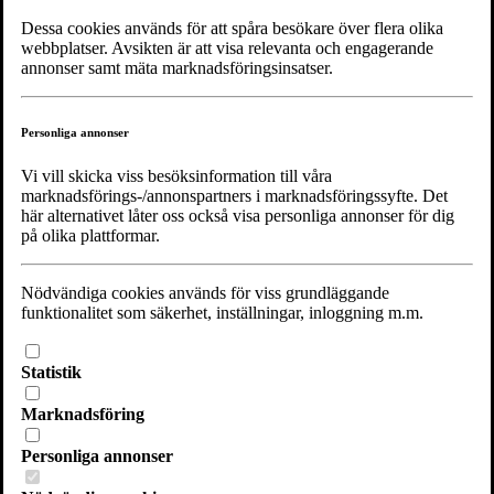
Dessa cookies används för att spåra besökare över flera olika
webbplatser. Avsikten är att visa relevanta och engagerande
annonser samt mäta marknadsföringsinsatser.
Personliga annonser
Vi vill skicka viss besöksinformation till våra
marknadsförings-/annonspartners i marknadsföringssyfte. Det
här alternativet låter oss också visa personliga annonser för dig
Meny
på olika plattformar.
Riksförbundet
Nödvändiga cookies används för viss grundläggande
För dig
funktionalitet som säkerhet, inställningar, inloggning m.m.
Utbildningar
HIV
STI
Statistik
Podd
Stöd Noaks Ark
Marknadsföring
Om Riksförbundet
Kontakta Riksförbundet
Personliga annonser
Min lokalförening
Noaks Ark Mosaik - Skåne & Blekinge