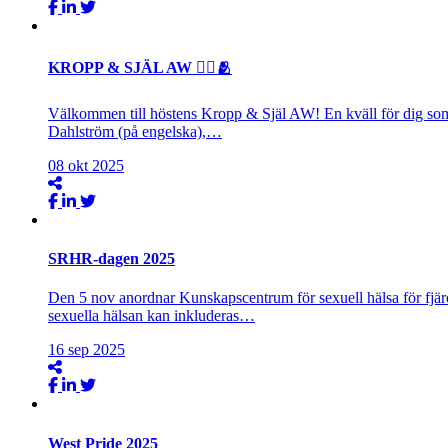
KROPP & SJÄL AW 🧘‍♀️🫂
Välkommen till höstens Kropp & Själ AW! En kväll för dig som 
Dahlström (på engelska),…
08
okt
2025
SRHR-dagen 2025
Den 5 nov anordnar Kunskapscentrum för sexuell hälsa för fjär
sexuella hälsan kan inkluderas…
16
sep
2025
West Pride 2025