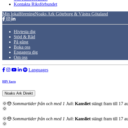
Kontakta Riksförbundet
Min lokalförening
Noaks Ark Göteborg & Västra Götaland
Hivtesta dig
Stöd & Råd
På gång
Boka oss
Engagera dig
Om oss
Languages
HIV facts
Noaks Ark Direkt
🌞😎
Sommartider från och med 1 Juli
:
Kansliet
stängt fram till 17 a
🌞
🌞😎
Sommartider från och med 1 Juli
:
Kansliet
stängt fram till 17 a
🌞