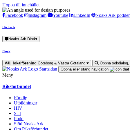
Hoppa till innehållet
Facebook
Instagram
Youtube
LinkedIn
Noaks Ark-podde
Hiv facts
Noaks Ark Direkt
Blogg
Välj lokalförening
Göteborg & Västra Götaland
Öppna sökdialog,
Startsidan
Öppna eller stäng navigation
Meny
Riksförbundet
För dig
Utbildningar
HIV
STI
Podd
Stöd Noaks Ark
Om Riksförbundet