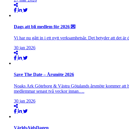
Dags att bli medlem för 2026 💌
Vi har nu gått in i ett nytt verksamhetsår. Det betyder att det ä
30
jan
2026
Save The Date – Årsmöte 2026
Noaks Ark Göteborg & Västra Götalands årsmöte kommer att hålla
medlemmar senast två veckor innan….
30
jan
2026
VärldsAidsDagen