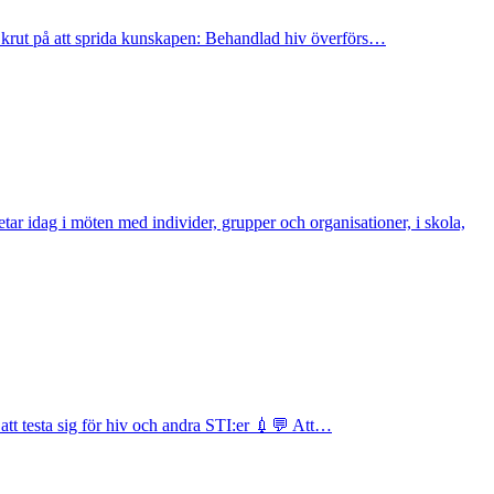
 krut på att sprida kunskapen: Behandlad hiv överförs…
ar idag i möten med individer, grupper och organisationer, i skola,
att testa sig för hiv och andra STI:er 💉💬 Att…