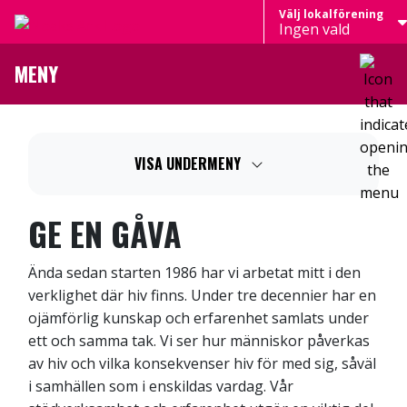
Välj lokalförening
Hoppa till innehållet
Ingen vald
Startsidan
MENY
Öppn
VISA UNDERMENY
GE EN GÅVA
Ända sedan starten 1986 har vi arbetat mitt i den
verklighet där hiv finns. Under tre decennier har en
ojämförlig kunskap och erfarenhet samlats under
ett och samma tak. Vi ser hur människor påverkas
av hiv och vilka konsekvenser hiv för med sig, såväl
i samhällen som i enskildas vardag. Vår