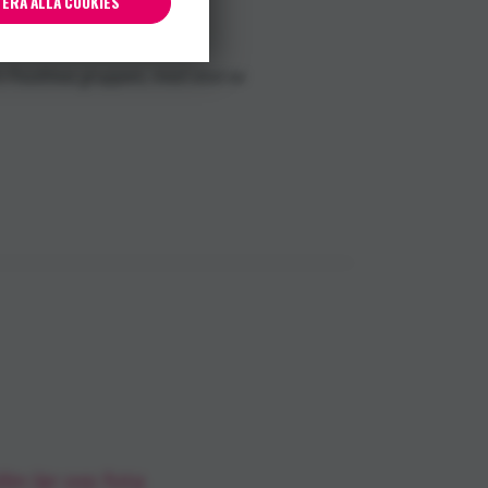
ERA ALLA COOKIES
 Posithiva gruppen, med stöd av
in lär oss fota