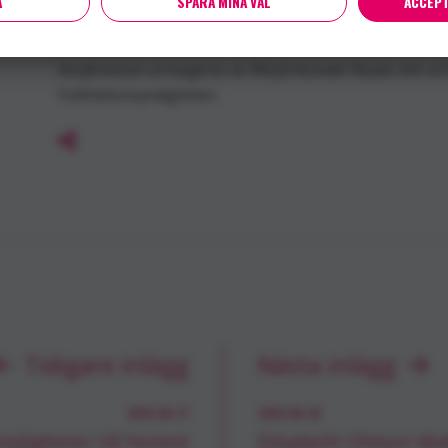
A
SPARA MINA VAL
ACCEPT
Mer info kommer.
Konferensen arrangeras av Riksförbundet Noaks Ark och
Folkhälsomyndigheten.
Tidigare inlägg
Nästa inlägg
2019-05-17
2019-06-18
öjligheter till hivtest
Elisabeth Ohlson Wall