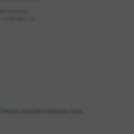
llin var mycket
 och 90-talet, och
.