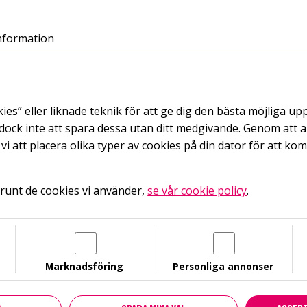
Languages
Facebook
Instagram
Youtube
LinkedIn
Noaks Ark-podden
Noaks Ark-podden på Spotify
Hiv facts
nformation
Choose language
UTBILDNINGAR
HIV
STI
PODD
STÖD NOAKS AR
English
kies” eller liknade teknik för att ge dig den bästa möjliga up
Switch to English
ock inte att spara dessa utan ditt medgivande. Genom att 
november!
i att placera olika typer av cookies på din dator för att ko
Swedish
17
jun
2019
Continue in Swedish
BOKA 8 NOVEMB
runt de cookies vi använder,
se vår cookie policy
.
Smittfri hiv – vad innebär det för individen och
Vi planerar just nu en konferens om öppenhet, sti
Marknadsföring
Personliga annonser
nya forskningsrönen kring att behandlad hiv inte öv
8 november 2019, Stockholm