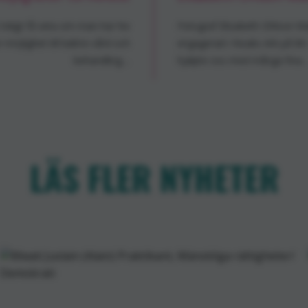
t tidigt få veta om man har hiv
Fotograf Elisabeth Ohlson Wa
möjlighet till bättre vård och
engagerad i Noaks Ark på 80-
behandling....
hjälpte oss med många fina..
LÄS FLER NYHETER