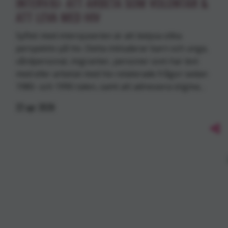
INTERVJU- ATT ARBETA SOM VOLONTÄR &
ATT LEVA MED HIV
Syftet med intervjuserien är att belysa olika
perspektiv på hiv. Detta inkluderar barn och unga,
vårdpersonal, migranter, personer som har levt
med eller arbetat med hiv-relaterade frågor sedan
1980- och 1990-talen, samt att adressera stigma…
22
apr
2026