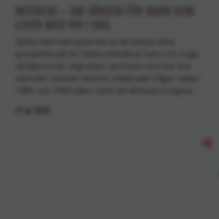
INTERVJU – OM VÅRDEN FÖR BARN SOM
LEVER MED HIV I DAG
Syftet med intervjuserien är att belysa olika
perspektiv på hiv. Detta inkluderar barn och unga,
vårdpersonal, migranter, personer som har levt
med eller arbetat med hiv-relaterade frågor sedan
1980- och 1990-talen, samt att adressera stigma…
27
jul
2026