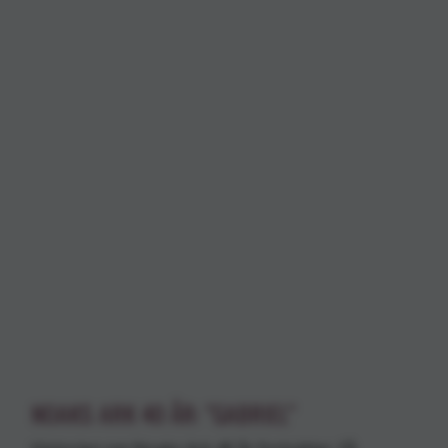
NOAKS ARK 40 ÅR: ”GABRIEL”