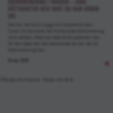
DISKRIMINERING I VÅRDEN – DINA
RÄTTIGHETER OCH VART DU KAN VÄNDA
DIG
Alla har rätt till en trygg och respektfull vård.
Tyvärr förekommer det fortfarande diskriminering
inom vården, vilket kan leda till att patienter inte
får den hjälp eller det bemötande de har rätt till.
Diskriminering kan…
25
mar
2026