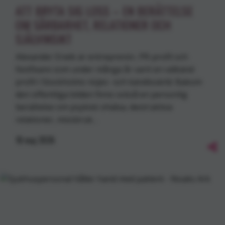
ATT BRYTA SIG LOSS – EN BERÄTTELSE
OM SÅRBARHET, RELATIONER OCH
SJÄLVINSIKT
Alexander Erwik är entreprenör, PR-profil och
festfixare som under många år varit en välkänd
profil i Stockholms nöjes- och kändisvärld. Bakom
den offentliga bilden finns också en personlig
berättelse om psykisk ohälsa, destruktiva
relationer, missbruk…
18
maj
2026