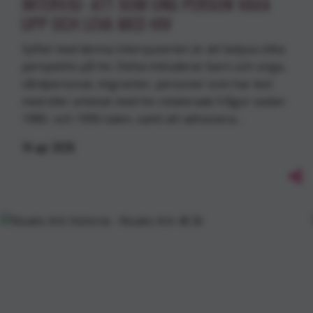
INTERVJU- ATT SOM UNG PERSON VÄXA
UPP OCH LEVA MED HIV
Syftet med denna intervjuserien är att belysa olika
perspektiv på hiv. Detta inkluderar barn och unga,
vårdpersonal, migranter, personer som har levt
med eller arbetat med hiv-relaterade frågor sedan
1980- och 1990-talen, samt att adressera…
14
apr
2026