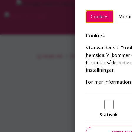
Hoppa till innehållet
Cookies
Mer i
Startsidan
FÖR DIG
Cookies
Vi använder s.k. ”coo
hemsida. Vi kommer d
Noaks Ark
Om oss
Bloggen
Boka 8 
formulär så kommer v
inställningar.
För mer information 
Statistik