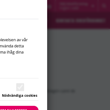
Välj lokalförening
Noaks Ark Direkt
Blogg
Ingen vald
K
OM RIKSFÖRBUNDET
KONTAKTA RIKSFÖRBUNDET
plevelsen av vår
använda detta
mma ihåg dina
ER!
 samhället?
gmatisering och smittskyddslagen samt de
Nödvändiga cookies
erförs vid sex.