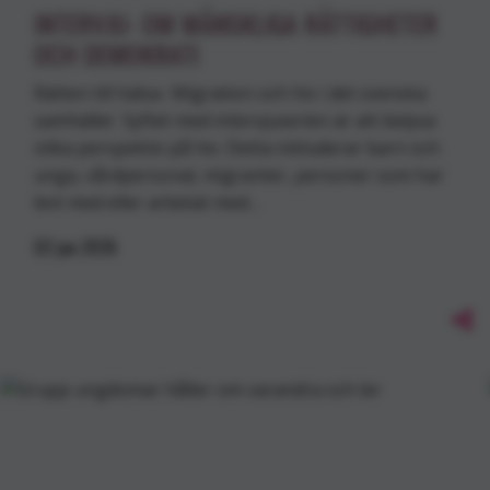
INTERVJU- OM MÄNSKLIGA RÄTTIGHETER
OCH DEMOKRATI
Rätten till hälsa- Migration och hiv i det svenska
samhället Syftet med intervjuserien är att belysa
olika perspektiv på hiv. Detta inkluderar barn och
unga, vårdpersonal, migranter, personer som har
levt med eller arbetat med…
02
jun
2026