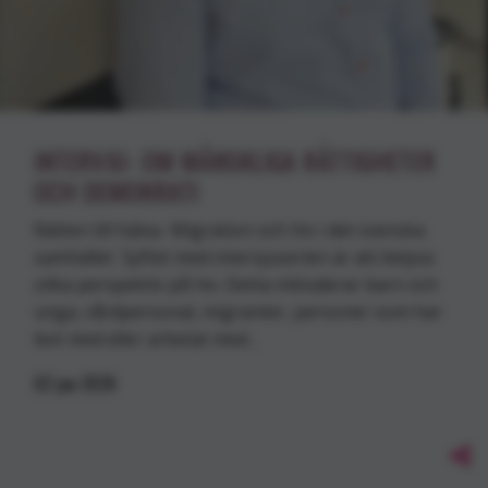
INTERVJU- OM MÄNSKLIGA RÄTTIGHETER
OCH DEMOKRATI
Rätten till hälsa- Migration och hiv i det svenska
samhället Syftet med intervjuserien är att belysa
olika perspektiv på hiv. Detta inkluderar barn och
unga, vårdpersonal, migranter, personer som har
levt med eller arbetat med…
02
jun
2026