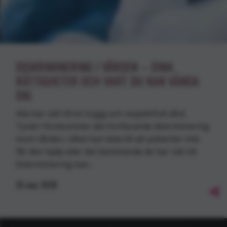
DISKRIMINERING I VÅRDEN – DINA
RÄTTIGHETER OCH VART DU KAN VÄNDA
DIG
Alla har rätt till en trygg och respektfull vård.
Tyvärr förekommer det fortfarande diskriminering
inom vården, vilket kan leda till att patienter inte
får den hjälp eller det bemötande de har rätt till.
Diskriminering kan…
25
mar
2026