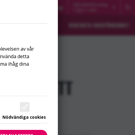
Välj lokalförening
Noaks Ark Direkt
Blogg
Ingen vald
K
OM RIKSFÖRBUNDET
KONTAKTA RIKSFÖRBUNDET
plevelsen av vår
använda detta
mma ihåg dina
”HIV – ETT
A”
Nödvändiga cookies