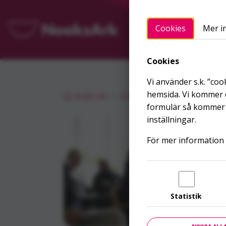
Hoppa till innehållet
Cookies
Mer i
Startsidan
FÖR DIG
Cookies
Vi använder s.k. ”coo
hemsida. Vi kommer d
Noaks Ark
Om oss
Bloggen
2 konfer
formulär så kommer v
inställningar.
För mer information 
Statistik