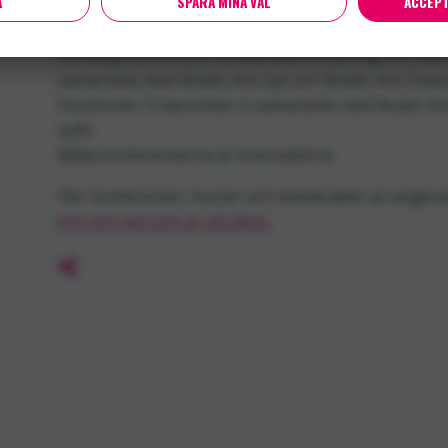
A
SPARA MINA VAL
ACCEPT
Hur är det att leva med hiv idag? Varför vågar fort
hiv i familjen är ofta rädd för hur andra reagerar. 
kunskap om hiv och minska diskriminering och utan
samarbete med Noaks Ark Syd och Noaks Ark Öster
Stockholm 13 december (i samarbete med Noaks Ar
(pdf)
Båda konferenserna är kostnadsfria.
Fler konferenser, kurser och temakvällar arrangeras
Ark och vad som är på gång.