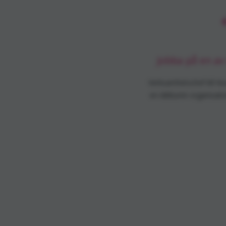
Jobba på en av
Verksamhetschef till N
en idéburen organisat