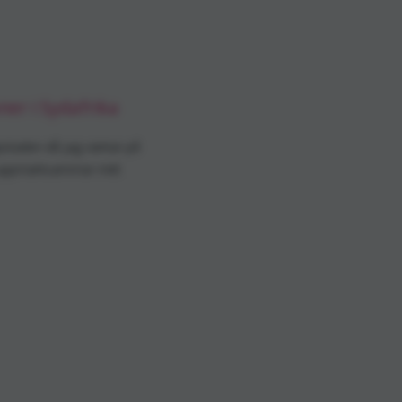
oner i Sydafrika
apstaden då jag väntar på
n uppmärksammar mitt