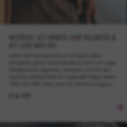
INTERVJU- ATT ARBETA SOM VOLONTÄR &
ATT LEVA MED HIV
Syftet med intervjuserien är att belysa olika
perspektiv på hiv. Detta inkluderar barn och unga,
vårdpersonal, migranter, personer som har levt
med eller arbetat med hiv-relaterade frågor sedan
1980- och 1990-talen, samt att adressera stigma…
22
apr
2026