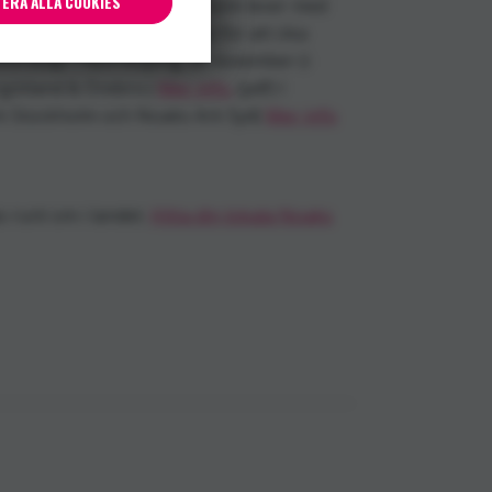
ERA ALLA COOKIES
farande så få berätta? Den som lever med
Två konferenser arrangeras för att öka
förskap. I Norrköping 28 november (i
götland & Örebro.)
Mer info.
(pdf) I
k Stockholm och Noaks Ark Syd)
Mer info
 runt om i landet.
Hitta din lokala Noaks