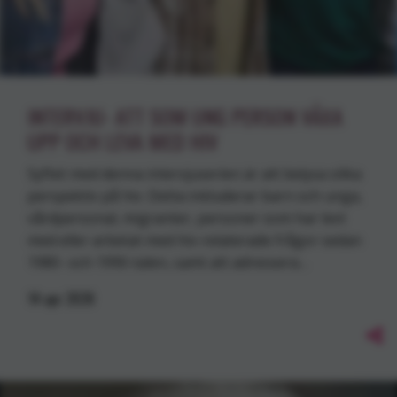
INTERVJU- ATT SOM UNG PERSON VÄXA
UPP OCH LEVA MED HIV
Syftet med denna intervjuserien är att belysa olika
perspektiv på hiv. Detta inkluderar barn och unga,
vårdpersonal, migranter, personer som har levt
med eller arbetat med hiv-relaterade frågor sedan
1980- och 1990-talen, samt att adressera…
14
apr
2026