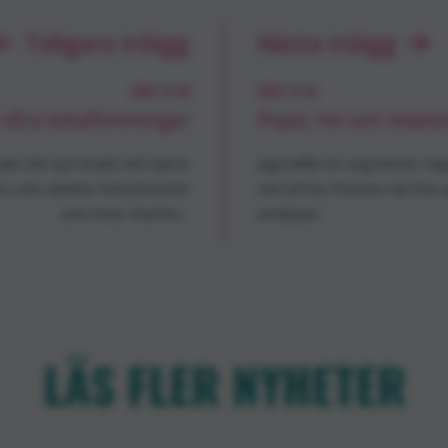
Tidigare inlägg
Nästa inlägg
2017-11-10
2017-11-14
 våra lokalföreningar
Pepsi, hiv och relati
oaks Ark Syd Noaks Ark Syd är
Jag träffar en ung kvinna i K
ion som arbetar med personer
min tid hos frisören när ho
som lever med hiv...
armband...
LÄS FLER NYHETER