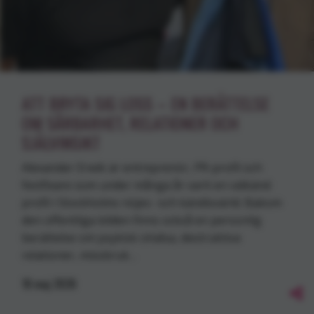
ATT BRYTA SIG LOSS – EN BERÄTTELSE
OM SÅRBARHET, RELATIONER OCH
SJÄLVINSIKT
Alexander Erwik är entreprenör, PR-profil och
festfixare som under många år varit en välkänd
profil i Stockholms nöjes- och kändisvärld. Bakom
den offentliga bilden finns också en personlig
berättelse om psykisk ohälsa, destruktiva
relationer, missbruk…
18
maj
2026