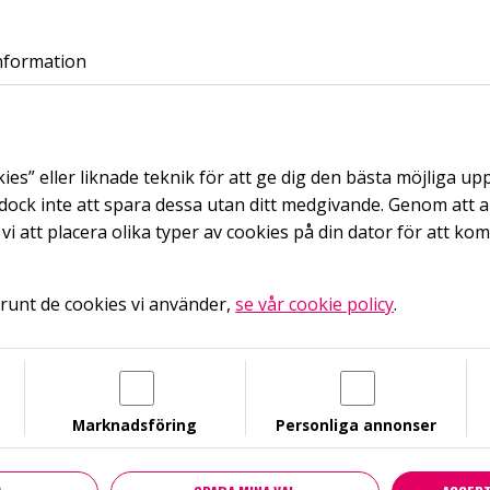
Languages
Facebook
Instagram
Youtube
LinkedIn
Noaks Ark-podden
Noaks Ark-podden på Spotify
Hiv facts
nformation
Choose language
UTBILDNINGAR
HIV
STI
PODD
STÖD NOAKS AR
English
kies” eller liknade teknik för att ge dig den bästa möjliga up
Switch to English
ock inte att spara dessa utan ditt medgivande. Genom att 
enser: ”Hiv – ett liv utan rädsla”
i att placera olika typer av cookies på din dator för att ko
13
nov
2017
2 KONFERENSER: 
Swedish
runt de cookies vi använder,
se vår cookie policy
.
Continue in Swedish
LIV UTAN RÄDSL
Marknadsföring
Personliga annonser
Konferensen i Stockholm 13 december är inställd.