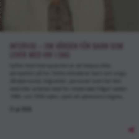
INTERVJU – OM VÅRDEN FÖR BARN SOM
LEVER MED HIV I DAG
Syftet med intervjuserien är att belysa olika
perspektiv på hiv. Detta inkluderar barn och unga,
vårdpersonal, migranter, personer som har levt
med eller arbetat med hiv-relaterade frågor sedan
1980- och 1990-talen, samt att adressera stigma…
27
jul
2026